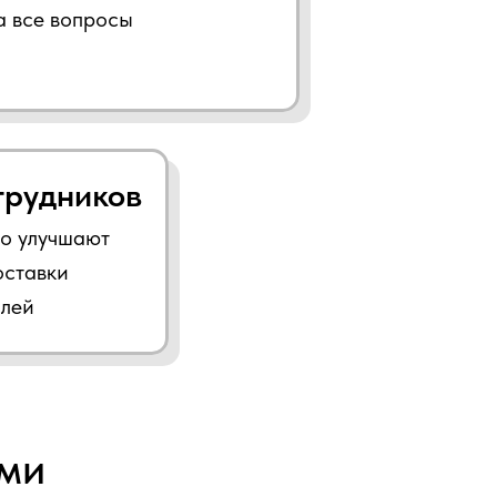
а все вопросы
трудников
о улучшают
оставки
лей
ми