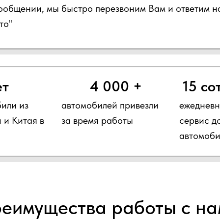
сообщении, мы быстро перезвоним Вам и ответим н
то"
ет
4 000 +
15 со
или из
автомобилей привезли
ежедневн
 и Китая в
за время работы
сервис д
автомоби
еимущества работы с на